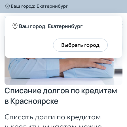
Ваш город:
Екатеринбург
Главная
Услуги
Списание долгов
Списание 
Ваш город: Екатеринбург
Все верно
Выбрать город
Списание долгов по кредитам
в Красноярске
Списать долги по кредитам
и кредитным картам можно