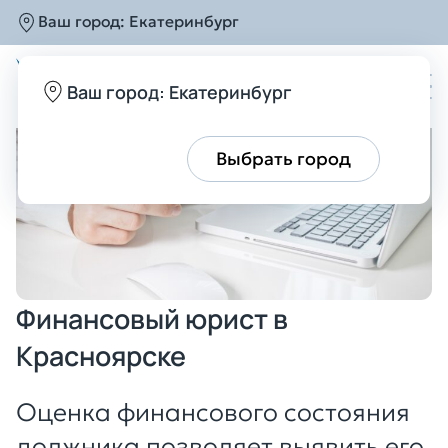
Ваш город:
Екатеринбург
Главная
Услуги
Консультация с юристом
Оц
Ваш город: Екатеринбург
Все верно
Выбрать город
Финансовый юрист в
Красноярске
Оценка финансового состояния
должника позволяет выявить его