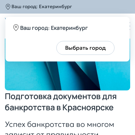
Ваш город:
Екатеринбург
Главная
Услуги
Консультация с юристом
По
Ваш город: Екатеринбург
Все верно
Выбрать город
Подготовка документов для
банкротства в Красноярске
Успех банкротства во многом
зависит от правильности