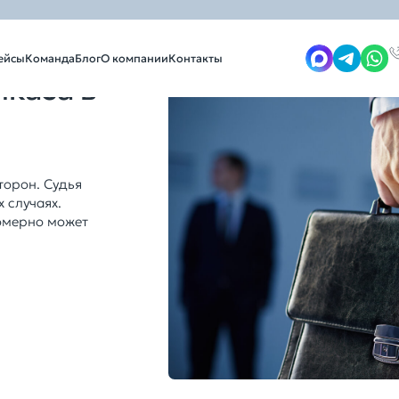
тмена судебных приказов
ейсы
Команда
Блог
О компании
Контакты
каза в
торон. Судья
 случаях.
омерно может