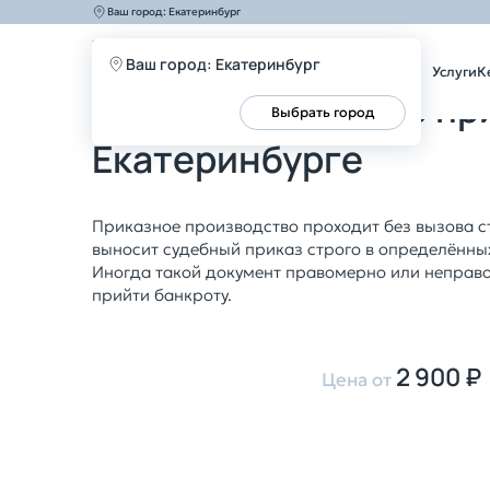
Ваш город:
Екатеринбург
Главная
Услуги
Юридическое сопровождение
О
Ваш город: Екатеринбург
Услуги
К
Отмена судебного при
Все верно
Выбрать город
Екатеринбурге
Приказное производство проходит без вызова с
выносит судебный приказ строго в определённых
Иногда такой документ правомерно или неправ
прийти банкроту.
2 900 ₽
Цена от
Оставить заявку